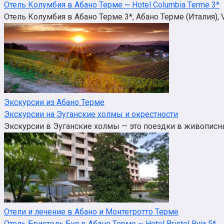
Отель Колумбия в Абано Терме ~ Hotel Columbia Terme 3*
Отель Колумбия в Абано Терме 3*, Абано Терме (Италия), Vi
Экскурсии из Абано Терме
Экскурсии на Эуганские холмы и окрестности
Экскурсии в Эуганские холмы — это поездки в живописн
Отели и лечение в Абано и Монтегротто Терме
Отель Бристоль Буя в Абано Терме ~ Hotel Bristol Buja 5*