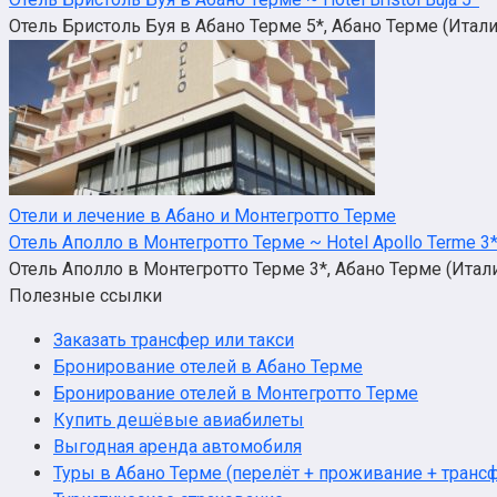
Отель Бристоль Буя в Абано Терме 5*, Абано Терме (Италия)
Отели и лечение в Абано и Монтегротто Терме
Отель Аполло в Монтегротто Терме ~ Hotel Apollo Terme 3
Отель Аполло в Монтегротто Терме 3*, Абано Терме (Италия),
Полезные ссылки
Заказать трансфер или такси
Бронирование отелей в Абано Терме
Бронирование отелей в Монтегротто Терме
Купить дешёвые авиабилеты
Выгодная аренда автомобиля
Туры в Абано Терме (перелёт + проживание + трансф