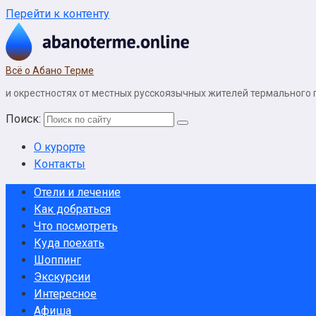
Перейти к контенту
Всё о Абано Терме
и окрестностях от местных русскоязычных жителей термального 
Поиск:
О курорте
Контакты
Отели и лечение
Как добраться
Что посмотреть
Куда поехать
Шоппинг
Экскурсии
Интересное
Афиша