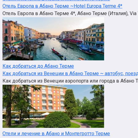
Отель Европа в Абано Терме ~Hotel Europa Terme 4*
Отель Европа в Абано Терме 4*, Абано Терме (Италия), Via V
Как добраться до Абано Терме
Как добраться из Венеции в Абано Терме ~ автобус, поезд
Как добраться из Венеции аэропорта или города в Абано Т
Отели и лечение в Абано и Монтегротто Терме